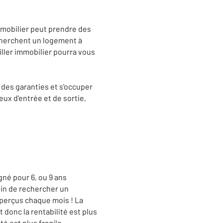
mmobilier peut prendre des
echerchent un logement à
eiller immobilier pourra vous
 des garanties et s'occuper
ieux d'entrée et de sortie,
gné pour 6, ou 9 ans
oin de rechercher un
 perçus chaque mois ! La
 donc la rentabilité est plus
té est plus fragile.