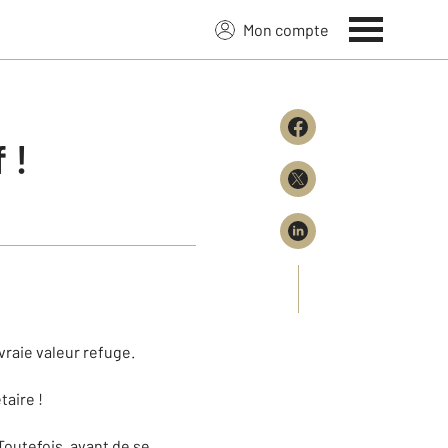
Mon compte
 !
 vraie valeur refuge.
taire !
outefois, avant de se