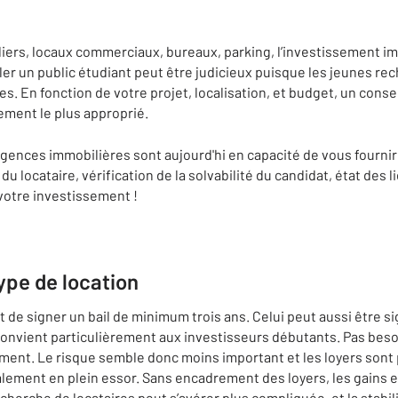
iers, locaux commerciaux, bureaux, parking, l’investissement i
bler un public étudiant peut être judicieux puisque les jeunes r
des. En fonction de votre projet, localisation, et budget, un cons
ssement le plus approprié.
 agences immobilières sont aujourd'hi en capacité de vous fournir
du locataire, vérification de la solvabilité du candidat, état des l
 votre investissement !
type de location
 de signer un bail de minimum trois ans. Celui peut aussi être si
onvient particulièrement aux investisseurs débutants. Pas bes
ment. Le risque semble donc moins important et les loyers sont
lement en plein essor. Sans encadrement des loyers, les gains et
echerche de locataires peut s’avérer plus compliquée, et la stabili