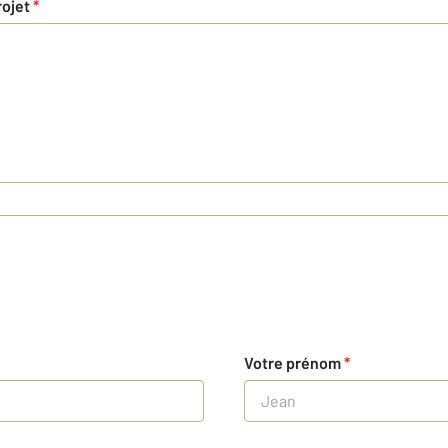
rojet
*
Votre prénom
*