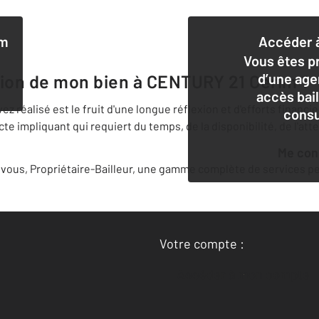
im
Accéder à
Vous êtes pr
d’une age
tion de mon bien à
CENTURY 21 Cerim
?
accès bai
 réalisé est le fruit d'une longue réflexion et d'efforts financi
consu
 impliquant qui requiert du temps, de la disponibilité, de l'att
Me co
ous, Propriétaire-Bailleur, une gamme complète de services per
Votre compte :
Accéder à mon compte