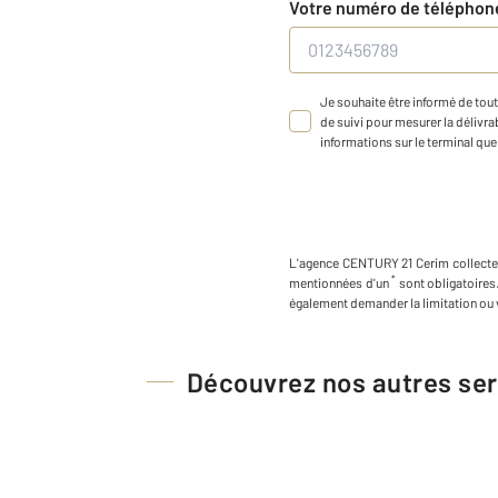
Votre numéro de télépho
Je souhaite être informé de tout
de suivi pour mesurer la délivrab
informations sur le terminal que 
L'agence
CENTURY 21 Cerim
collect
*
mentionnées d'un
sont obligatoires
également demander la limitation ou 
Découvrez nos autres ser