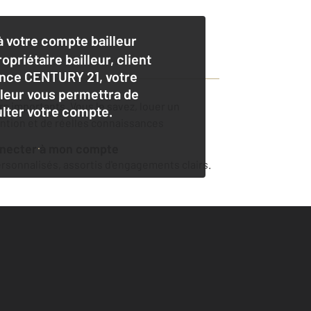
 votre compte bailleur
opriétaire bailleur, client
nce CENTURY 21, votre
lleur vous permettra de
ers importants. Vous le savez, louer un
lter votre compte.
ention et de réelles connaissances
nnecter à mon compte
sonnalisés, assortis d'engagements clairs.