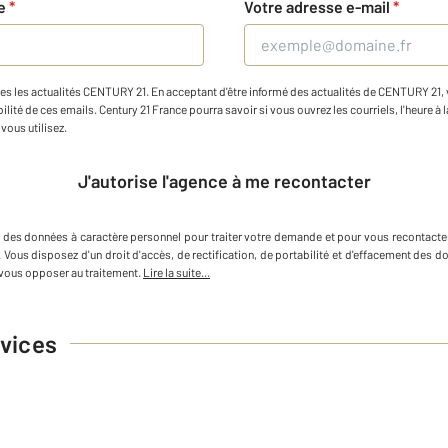
ne
*
Votre adresse e-mail
*
es les actualités CENTURY 21. En acceptant d'être informé des actualités de CENTURY 21, vo
ilité de ces emails. Century 21 France pourra savoir si vous ouvrez les courriels, l'heure à l
vous utilisez.
J'autorise l'agence à me recontacter
e des données à caractère personnel
pour traiter votre demande et pour vous recontacte
. Vous disposez d'un droit d'accès, de rectification, de portabilité et d'effacement des
vous opposer au traitement.
Lire la suite...
vices