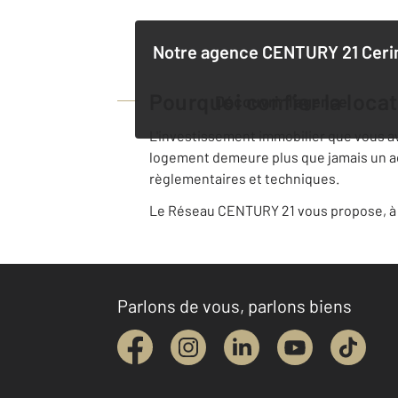
Notre agence
CENTURY 21 Cer
Pourquoi confier la loca
Découvrir l'agence
L'investissement immobilier que vous avez
logement demeure plus que jamais un acte
règlementaires et techniques.
Le Réseau CENTURY 21 vous propose, à v
Parlons de vous, parlons biens