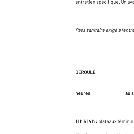
entretien spécifique. Un av
Pass sanitaire exigé à l’entr
DEROULÉ
Journé
heures au stade Paul-R
11 h à 14 h :
plateaux féminin