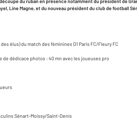
e, découpe du ruban en présence notamment du président de Gran
yel, Line Magne, et du nouveau président du club de football S
es des élus) du match des féminines D1 Paris FC/Fleury FC
ce de dédicace photos : 40 mn avec les joueuses pro
oueurs
sculins Sénart-Moissy/Saint-Denis