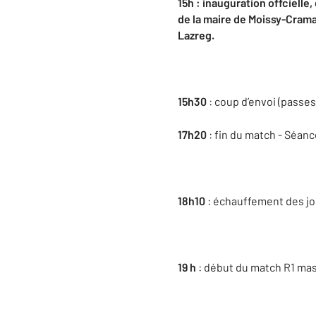
15h : inauguration offciell
de la maire de Moissy-Crama
Lazreg.
15h30
: coup d’envoi (pass
17h20
: fin du match - Séan
18h10
: échauffement des j
19 h
: début du match R1 ma