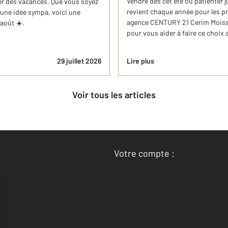
Vendre dès cet été ou patienter j
er des vacances. Que vous soyez
revient chaque année pour les pr
'une idée sympa, voici une
agence CENTURY 21 Cerim Moissy
'août ☀️.
pour vous aider à faire ce choix
29 juillet 2026
Lire plus
Voir tous les articles
Votre compte :
Accéder à mon compte