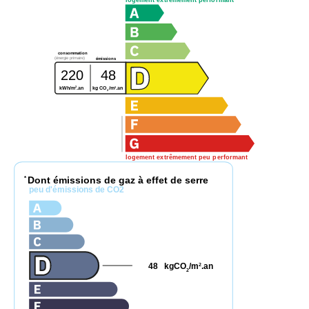
consommation
(énergie primaire)
émissions
220
48
2
2
kWh/m
.an
kg CO
/m
.an
2
logement extrêmement peu performant
Dont émissions de gaz à effet de serre
*
peu d'émissions de CO2
48
kgCO
/m
.an
2
2