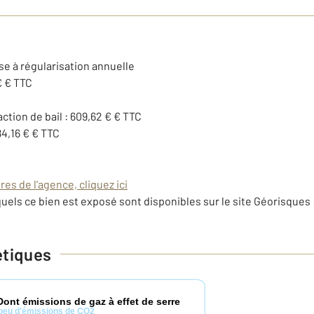
se à régularisation annuelle
€ € TTC
action de bail : 609,62 € € TTC
84,16 € € TTC
es de l'agence, cliquez ici
uels ce bien est exposé sont disponibles sur le site Géorisques 
étiques
Dont émissions de gaz à effet de serre
peu d'émissions de CO2