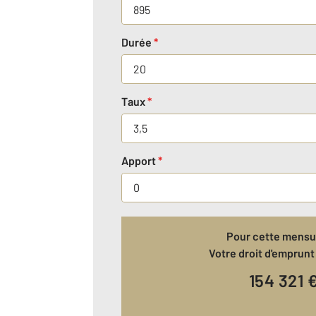
Durée
*
Taux
*
Apport
*
Pour cette mensua
Votre droit d'emprunt 
154 321