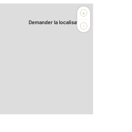
+
Demander la localisation
-
2
r le détail]