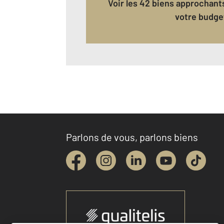
Voir les 42 biens approchants correspondant à
votre budge
Parlons de vous, parlons biens