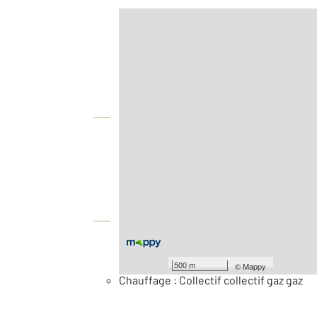
Afficher sur la carte :
Agence
Vue globale
2
Surface totale : 60,8 m
Étage : Rez-de-chaussée
Équipements
Général
500 m
©
Mappy
Chauffage : Collectif collectif gaz gaz