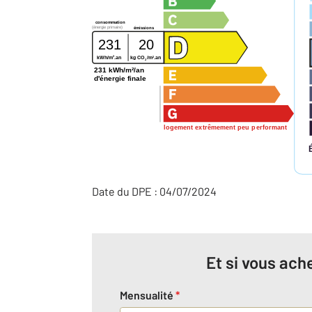
consommation
(énergie primaire)
émissions
231
20
2
2
kWh/m
.an
kg CO
/m
.an
2
231 kWh/m²/an
d'énergie finale
logement extrêmement peu performant
Date du DPE : 04/07/2024
Et si vous ache
Mensualité
*