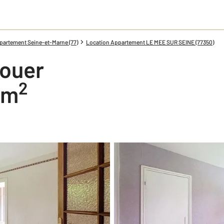
partement Seine-et-Marne (77)
Location Appartement LE MEE SUR SEINE (77350)
louer
2
8 m