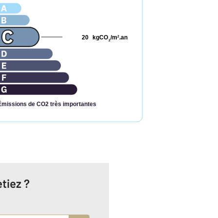
20
kgCO
/m
.an
2
2
Émissions de CO2 très importantes
tiez ?