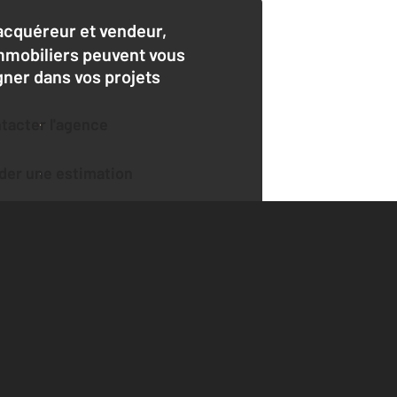
acquéreur et vendeur,
mmobiliers peuvent vous
er dans vos projets
ntacter l'agence
der une estimation