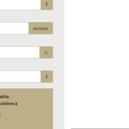
€
années
%
€
lité,
s'élève à
€