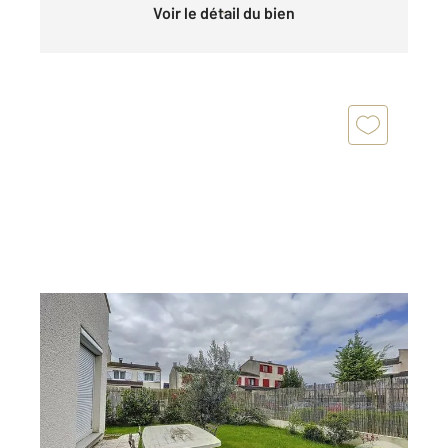
Voir le détail du bien
COMBS LA VILLE 77
2
92,05 m
, 4 pièces
Ref : 27374
Appartement F4 à vendre
239 900 €