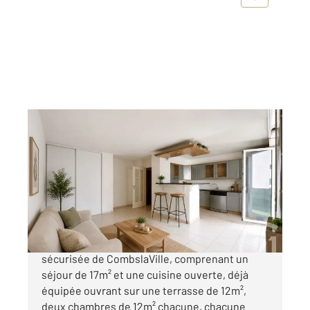
COMBS LA VILLE 77
2
65,50 m
, 3 pièces
Ref : 28046
Appartement à vendre
230 000 €
Appartement de 66m² dans une résidence
sécurisée de CombslaVille, comprenant un
séjour de 17m² et une cuisine ouverte, déjà
équipée ouvrant sur une terrasse de 12m²,
deux chambres de 12m² chacune, chacune