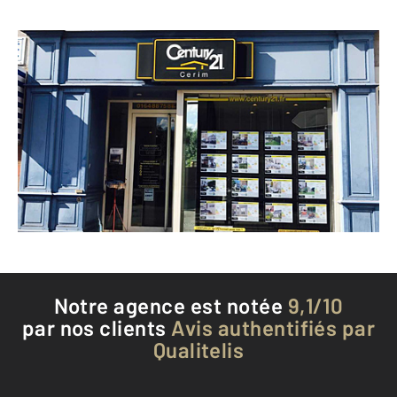
CENTURY 21 Cerim
134 avenue Philippe Bur
MOISSY CRAMAYEL - 77550
Envoyer un message
Téléphoner à l'agence
Notre agence est notée
9,1/10
par nos clients
Avis authentifiés par
Qualitelis