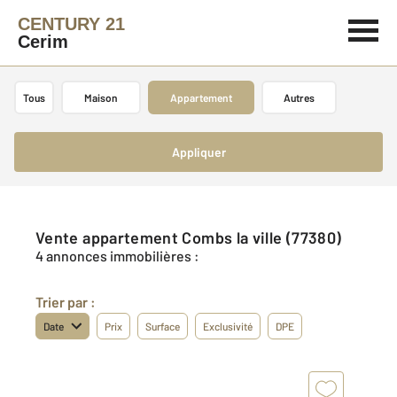
CENTURY 21
Cerim
Tous
Maison
Appartement
Autres
Appliquer
Vente appartement Combs la ville (77380)
4 annonces immobilières :
Trier par :
Date
Prix
Surface
Exclusivité
DPE