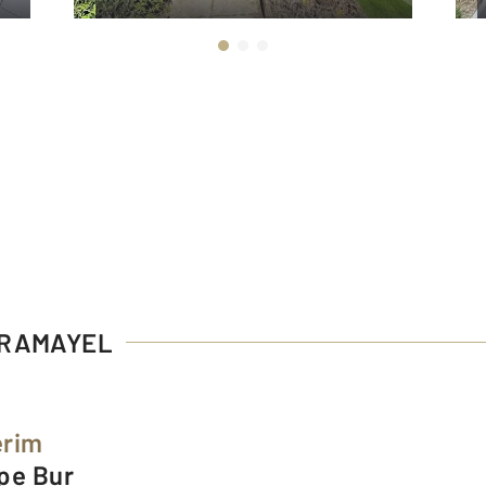
 CRAMAYEL
erim
ppe Bur