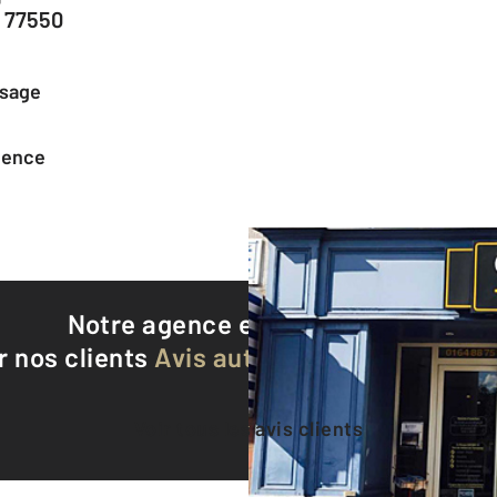
 77550
ssage
agence
Notre agence est notée
9,1/10
r nos clients
Avis authentifiés par Qualite
Voir tous les avis clients