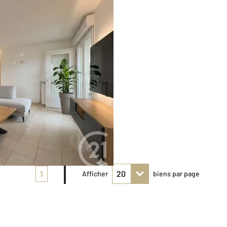
1
Afficher
biens par page