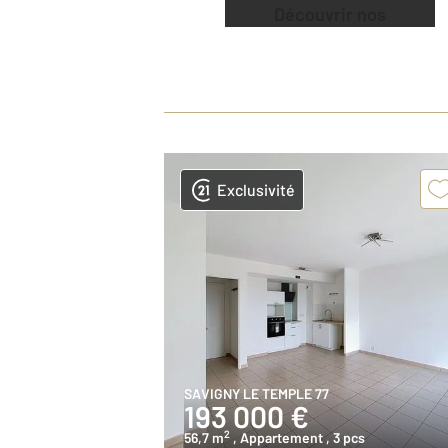
Découvrir nos
offres
Exclusivité
SAVIGNY LE TEMPLE 77
193 000 €
2
56,7 m
, Appartement
, 3 pcs