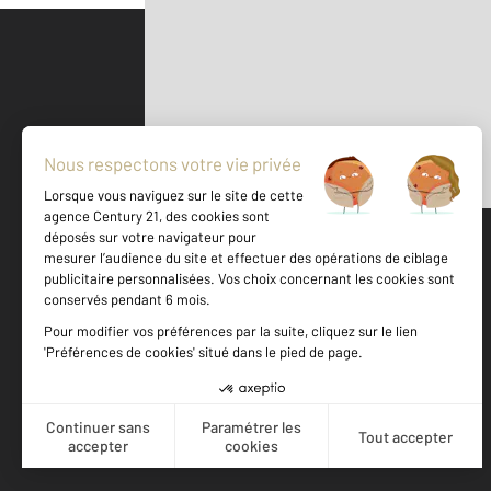
Parlons de vous, parlons biens
500 m
©
Mappy
Votre agence est notée
Achat
Location
Vente
Gestion
9,1
/
10
7,6/10