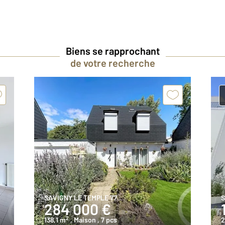
Biens se rapprochant
de votre recherche
SAVIGNY LE TEMPLE 77
S
284 000 €
2
138,1 m
, Maison
, 7 pcs
2